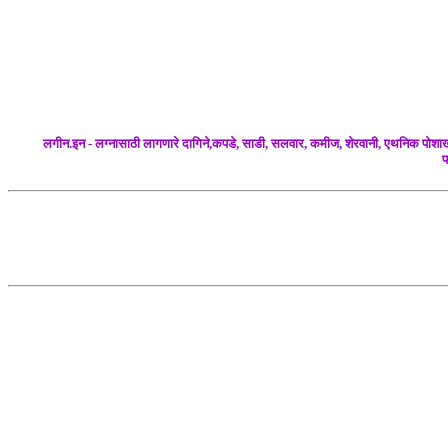
लगीन.इन - लग्नासाठी लागणारे दागिने,कपडे, साडी, सलवार, कमीज, शेरवानी, एथनिक पोशाख, ल
फ
Tags : Lagin for Wedding Sarees, Salwar Kameez, Sherwani, Ethnic, Moder
पोस्टर पेंटर सनई चसमें गॉगल्स डान्स रांगोळी कलर फटाके सोने 