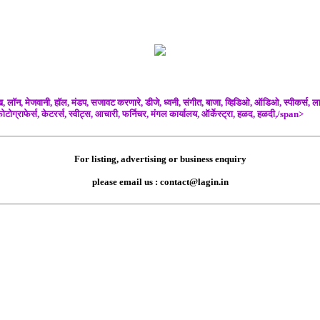
ॉन, मेजवानी, हॉल, मंडप, सजावट करणारे, डीजे, ध्वनी, संगीत, बाजा, व्हिडिओ, ऑडिओ, स्पीकर्स, लाईट
ोटोग्राफेर्स, केटरर्स, स्वीट्स, आचारी, फर्निचर, मंगल कार्यालय, ऑर्केस्ट्रा, हळद, हळदी,/span>
For listing, advertising or business enquiry
please email us : contact@lagin.in
n Outfits and Feta. Services Lawns Banquet Halls, Mandap, Decorators, DJ, orch
चांदी बॅग कपाट गिफ्ट भेट सप्रेम शुभेच्छा सदिच्छा आशीर्वाद प्रसाद ट्रॅव्हल देव दर्शन हनीमून मित्र 
lagin in pune,
lagin in mumbai,
lagin in nashik,
lagin in aurangabad,