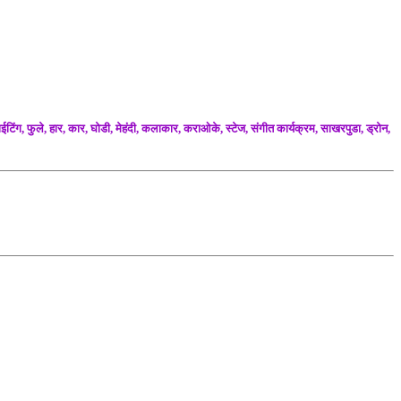
िंग, फुले, हार, कार, घोडी, मेहंदी, कलाकार, कराओके, स्टेज, संगीत कार्यक्रम, साखरपुडा, ड्रोन,
estra, singers, dancers, haldi, halad, and many more for weddings बॅनर प्रिंट
मंडळी परात जेवण पंगत ग्लास पत्तरवाळी पाणी वॉटर जार टँकर ड्रम