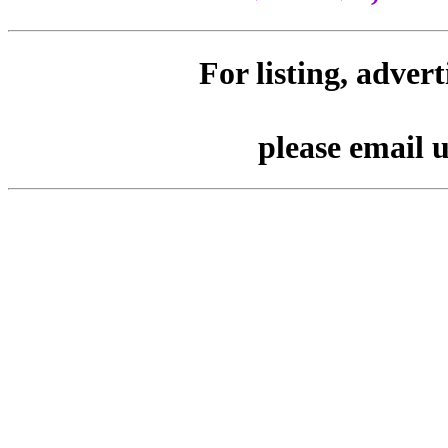
For listing, adver
please email 
Tags : Lagin for Wedding Sar
Modern Outfits and Feta. Ser
Decorators, DJ, orchestra, sin
more for weddings बॅनर प्रिंट पोस्ट