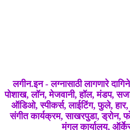
लगीन.इन - लग्नासाठी लागणारे दागि
पोशाख, लॉन, मेजवानी, हॉल, मंडप, सजाव
ऑडिओ, स्पीकर्स, लाईटिंग, फुले, हार
संगीत कार्यक्रम, साखरपुडा, ड्रोन, फोट
मंगल कार्यालय, ऑर्क