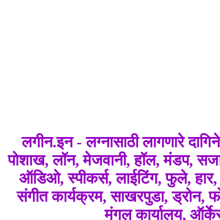
लगीन.इन - लग्नासाठी लागणारे दागि
पोशाख, लॉन, मेजवानी, हॉल, मंडप, सजाव
ऑडिओ, स्पीकर्स, लाईटिंग, फुले, हार
संगीत कार्यक्रम, साखरपुडा, ड्रोन, फोट
मंगल कार्यालय, ऑर्क