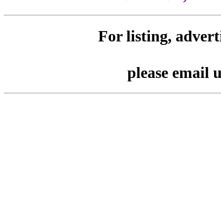
For listing, adver
please email 
Tags : Lagin for Wedding Sar
Modern Outfits and Feta. Ser
Decorators, DJ, orchestra, sin
more for weddings बॅनर प्रिंट पोस्ट