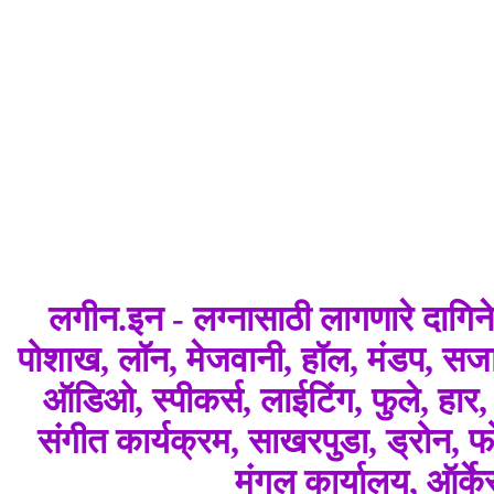
लगीन.इन - लग्नासाठी लागणारे दागि
पोशाख, लॉन, मेजवानी, हॉल, मंडप, सजाव
ऑडिओ, स्पीकर्स, लाईटिंग, फुले, हार
संगीत कार्यक्रम, साखरपुडा, ड्रोन, फोट
मंगल कार्यालय, ऑर्क