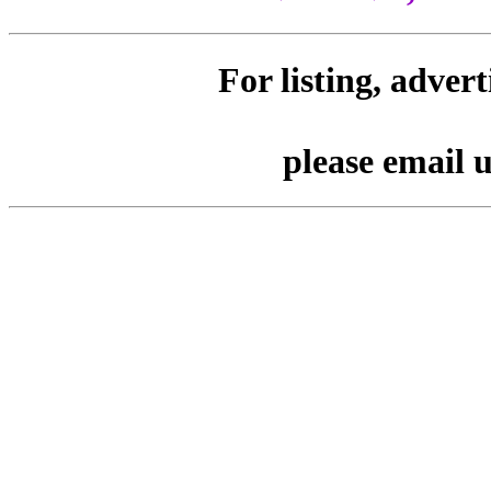
For listing, adver
please email 
Tags : Lagin for Wedding Sar
Modern Outfits and Feta. Ser
Decorators, DJ, orchestra, sin
more for weddings बॅनर प्रिंट पोस्ट